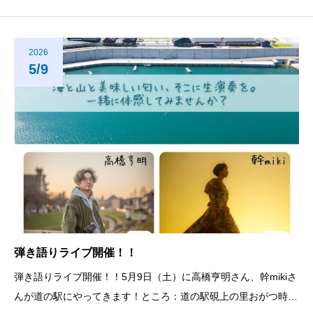
だく皆様へ向けて【感謝祭】を行います☆5/3≪石巻広域消防音
楽隊≫ ≪餅まき≫ ≪道の駅特別記念切符配布≫ ≪おがつ
海産物直売所１
2026
5/9
弾き語りライブ開催！！
弾き語りライブ開催！！5月9日（土）に高橋亨明さん、幹mikiさ
んが道の駅にやってきます！ところ：道の駅硯上の里おがつ時