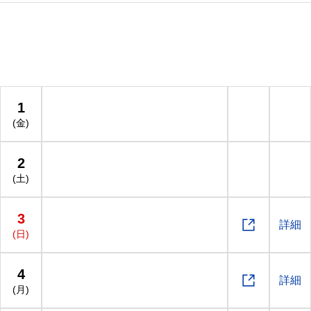
y's】さんによる ライブ♪ 特別先行販売 ≪ウニ販売≫ ※
数量限定1
1
(金)
2
(土)
3

詳細
(日)
4

詳細
(月)