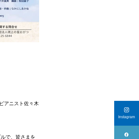
.ピアニスト佐々木

Instagram

ブルで、皆さまを