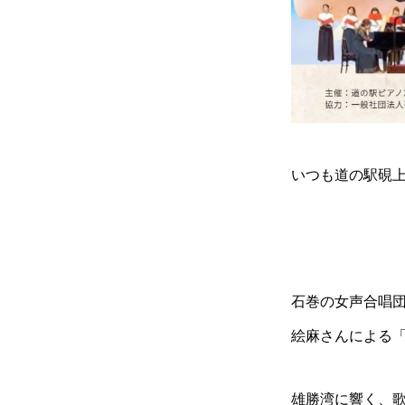
いつも道の駅硯
石巻の女声合唱団
絵麻さんによる
雄勝湾に響く、