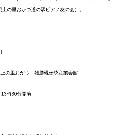
硯上の里おがつ道の駅ピアノ友の会）。
)
硯上の里おがつ 雄勝硯伝統産業会館
13時30分開演