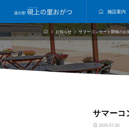

施設案内



お知らせ
サマーコンサート開催のお
サマーコ
2025.07.20